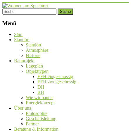
Menü
Start
Standort
Standort
Atmosphäre
Historie
Bauprojekt
Lageplan
Objekttypen
EFH eingeschossig
EFH zweigeschossig
DH
RH
Wie wir bauen
Energiekonzept
Über uns
Philosophie
Geschäftsleitung
Partner
Beratung & Information