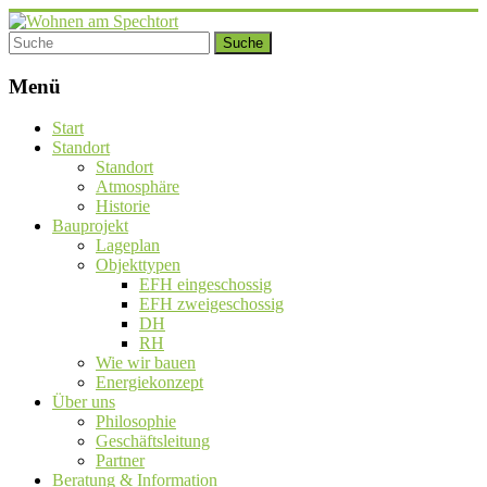
Menü
Start
Standort
Standort
Atmosphäre
Historie
Bauprojekt
Lageplan
Objekttypen
EFH eingeschossig
EFH zweigeschossig
DH
RH
Wie wir bauen
Energiekonzept
Über uns
Philosophie
Geschäftsleitung
Partner
Beratung & Information