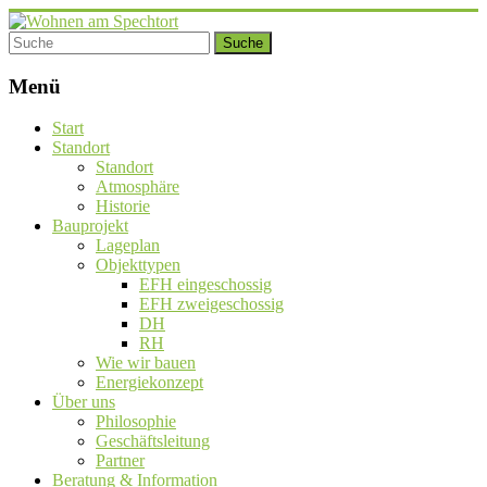
Menü
Start
Standort
Standort
Atmosphäre
Historie
Bauprojekt
Lageplan
Objekttypen
EFH eingeschossig
EFH zweigeschossig
DH
RH
Wie wir bauen
Energiekonzept
Über uns
Philosophie
Geschäftsleitung
Partner
Beratung & Information